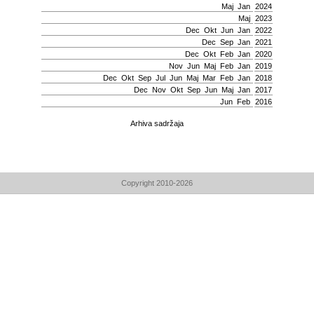
Мај
Jan
2024
Мај
2023
Dec
Okt
Јun
Jan
2022
Dec
Sep
Jan
2021
Dec
Okt
Feb
Jan
2020
Nov
Јun
Мај
Feb
Jan
2019
Dec
Okt
Sep
Јul
Јun
Мај
Mar
Feb
Jan
2018
Dec
Nov
Okt
Sep
Јun
Мај
Jan
2017
Јun
Feb
2016
Arhiva sadržaja
Copyright 2010-2026