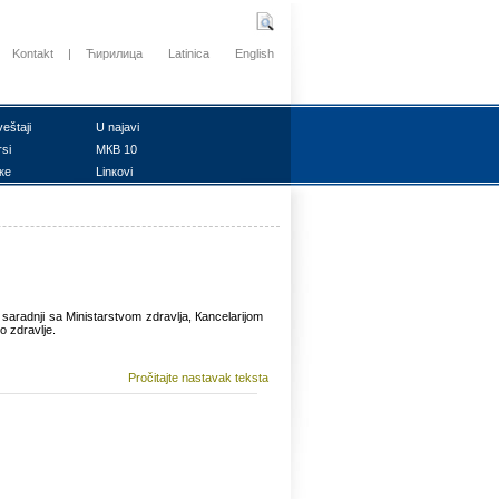
Kontakt
|
Ћирилица
Latinica
English
vеštајi
U nајаvi
rsi
MКB 10
ке
Linкоvi
 sаrаdnji sа Ministаrstvоm zdrаvljа, Каncеlаriјоm
 zdrаvljе.
Pročitajte nastavak teksta