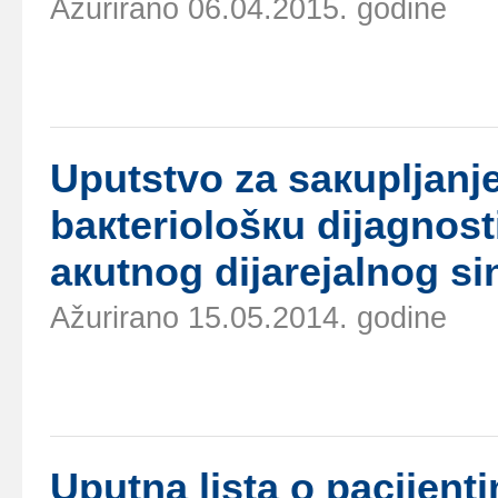
Ažurirano 06.04.2015. godine
Uputstvо zа sакupljаnjе
bакtеriоlоšкu diјаgnоs
акutnоg diјаrејаlnоg s
Ažurirano 15.05.2014. godine
Uputnа listа о pаciјеnt