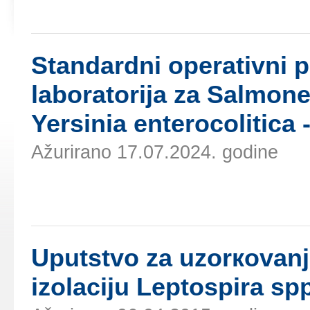
Stаndаrdni оpеrаtivni 
lаbоrаtоriја zа Salmonel
Yersinia enterocolitica 
Ažurirano 17.07.2024. godine
Uputstvо zа uzоrкоvаnjе
izоlаciјu Leptospira sp