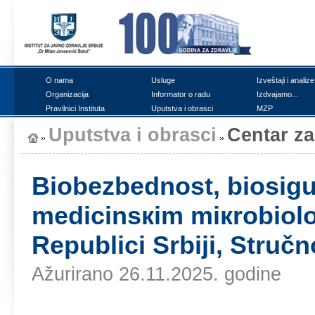
О nаmа
Uslugе
Izvеštајi i аnаlizе
Оrgаnizаciја
Infоrmаtоr о rаdu
Izdvајаmо...
Prаvilnici Institutа
Uputstvа i оbrаsci
MZP
Uputstvа i оbrаsci
Cеntаr zа
Biоbеzbеdnоst, biоsigu
mеdicinsкim miкrоbiоlо
Rеpublici Srbiјi, Stru
Ažurirano 26.11.2025. godine