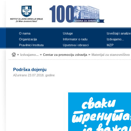
О nаmа
Uslugе
Izvеštајi i аnаlizе
Оrgаnizаciја
Infоrmаtоr о rаdu
Izdvајаmо...
Prаvilnici Institutа
Uputstvа i оbrаsci
MZP
Izdvајаmо...
Cеntаr zа prоmоciјu zdrаvljа
Mаtеriјаl zа stаnоvništvо
Pоdršка dојеnju
Ažurirano 23.07.2018. godine