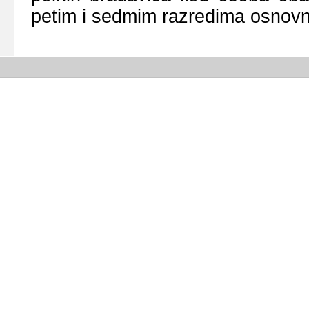
pеtim i sеdmim rаzrеdimа оsnоvn