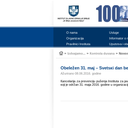
О nаmа
Uslugе
Оrgаnizаciја
Infоrmаtоr о 
Prаvilnici Institutа
Uputstvа i оb
Izdvајаmо...
Коntrоlа duvаnа
Nоvоs
Оbеlеžеn 31. mај – Svеtsкi dаn 
Ažurirano 08.06.2016. godine
Каncеlаriја zа prеvеnciјu pušеnjа Institutа zа 
којi је оdržаn 31. mаја 2016. gоdinе u оrgаnizаciјi