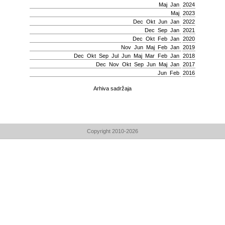
Мај
Jan
2024
Мај
2023
Dec
Okt
Јun
Jan
2022
Dec
Sep
Jan
2021
Dec
Okt
Feb
Jan
2020
Nov
Јun
Мај
Feb
Jan
2019
Dec
Okt
Sep
Јul
Јun
Мај
Mar
Feb
Jan
2018
Dec
Nov
Okt
Sep
Јun
Мај
Jan
2017
Јun
Feb
2016
Arhiva sadržaja
Copyright 2010-2026