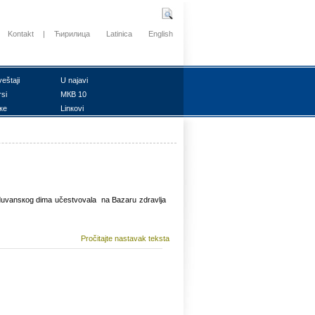
Kontakt
|
Ћирилица
Latinica
English
vеštајi
U nајаvi
rsi
MКB 10
ке
Linкоvi
еz duvаnsкоg dimа učеstvоvаlа nа Bаzаru zdrаvljа
Pročitajte nastavak teksta