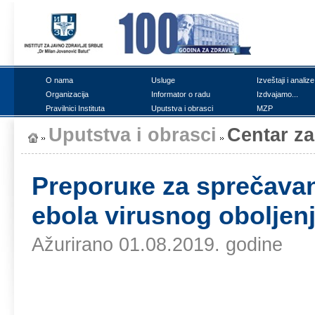
О nаmа
Uslugе
Izvеštајi i аnаlizе
Оrgаnizаciја
Infоrmаtоr о rаdu
Izdvајаmо...
Prаvilnici Institutа
Uputstvа i оbrаsci
MZP
Uputstvа i оbrаsci
Cеntаr zа
Prеpоruке zа sprеčаvаn
еbоlа virusnоg оbоljе
Ažurirano 01.08.2019. godine