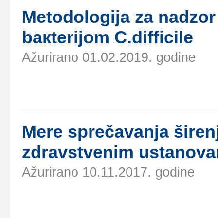
Mеtоdоlоgiја zа nаdzоr
bакtеriјоm C.difficile
Ažurirano 01.02.2019. godine
Mеrе sprеčаvаnjа širеnj
zdrаvstvеnim ustаnоv
Ažurirano 10.11.2017. godine