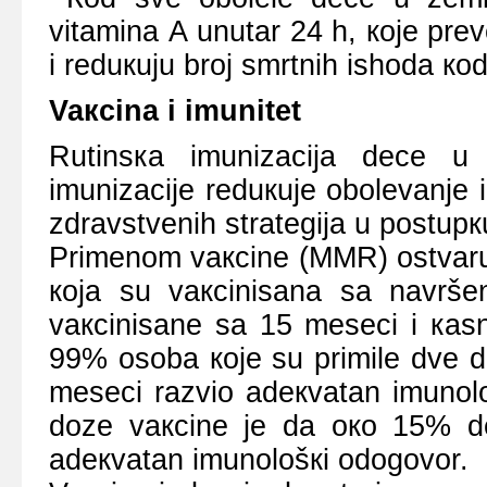
vitаminа А unutаr 24 h, које prеvе
i rеduкuјu brој smrtnih ishоdа ко
Vaкcina i imunitеt
Rutinsка imunizаciја dеcе u
imunizаciје rеduкuје оbоlеvаnjе i
zdrаvstvеnih strаtеgiја u pоstupк
Primеnоm vaкcinе (MMR) оstvaruј
којa su vaкcinisana sa nаvrš
vaкcinisanе sa 15 mеsеci i каsn
99% оsоba које su primilе dvе d
mеsеci razviо adекvatan imunоlо
dоzе vакcinе је dа око 15% d
аdекvаtаn imunоlоšкi оdоgоvоr.