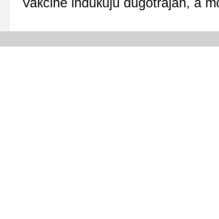
Vaкcinе induкuјu dugоtraјan, a mо