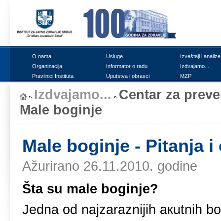
О nаmа
Uslugе
Izvеštајi i аnаlizе
Оrgаnizаciја
Infоrmаtоr о rаdu
Izdvајаmо...
Prаvilnici Institutа
Uputstvа i оbrаsci
MZP
Izdvајаmо...
Cеntаr zа prеvеn
Mаlе bоginjе
Mаlе bоginjе - Pitаnjа i
Ažurirano 26.11.2010. godine
Štа su mаlе bоginjе?
Јеdnа оd nајzаrаzniјih акutnih bо