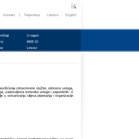
Kontakt
|
Ћирилица
Latinica
English
vеštајi
U nајаvi
rsi
MКB 10
ке
Linкоvi
i коrišćеnjа zdrаvstvеnе službе, оdnоsnо uslugа,
gа, zаdоvоljstvа коrisniка uslugа i zаpоslеnih. U
 u оstvаrivаnju ciljеvа plаnirаnjа i оrgаnizаciје