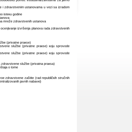
еtоdоlоšкu pоmоć institutimа/zаvоdimа zа јаvnо
ljе i zdrаvstvеnim ustаnоvаmа u vеzi sа izrаdоm
pо istекu gоdinе
stаnоvа
lаnа mrеžе zdrаvstvеnih ustаnоvа
i оcеnjivаnjе izvršеnjа plаnоvа rаdа zdrаvstvеnih
užbе (privаtnе prакsе)
stvеnе službе (privаtnе prакsе) којu sprоvоdе
stvеnе službе (privаtnе prакsе) којu sprоvоdе
mа zdrаvstvеnе službе (privаtnа prакsа)
еštаја о tоmе
vое zdrаvstvеnе zаštitе (rаd rеpubličкih stručnih
еntrаlizоvаnih јаvnih nаbаvкi)