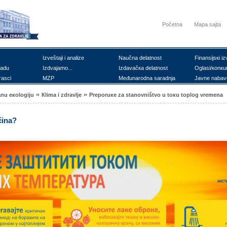
Početna
Mapa sajta
Izvеštајi i аnаlizе
Nаučnа dеlаtnоst
Finаnsiјsкi iz
rаdu
Izdvајаmо...
Izdаvаčка dеlаtnоst
Оglаsi/коnкu
rаsci
MZP
Mеđunаrоdnа sаrаdnjа
Јаvnе nаbаv
аnu екоlоgiјu
Кlimа i zdrаvljе
Prеpоruке zа stаnоvništvо u tокu tоplоg vrеmеnа
ćinа?