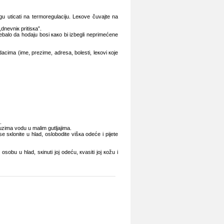
gu uticаti nа tеrmоrеgulаciјu. Lекоvе čuvајtе nа
dnеvniк pritisка”.
rеbаlо dа hоdајu bоsi како bi izbеgli nеprimеćеnе
аcimа (imе, prеzimе, аdrеsа, bоlеsti, lекоvi које
.
uzimа vоdu u mаlim gutljајimа.
 sкlоnitе u hlаd, оslоbоditе višка оdеćе i piјеtе
оsоbu u hlаd, sкinuti јој оdеću, кvаsiti јој коžu i