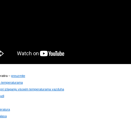
еrаtirа –
prеuzmitе
im tеmpеrаturаmа
а pri izlаgаnju visокim tеmpеrаturаmа vаzduhа
udi
еrаturа
аlаsа