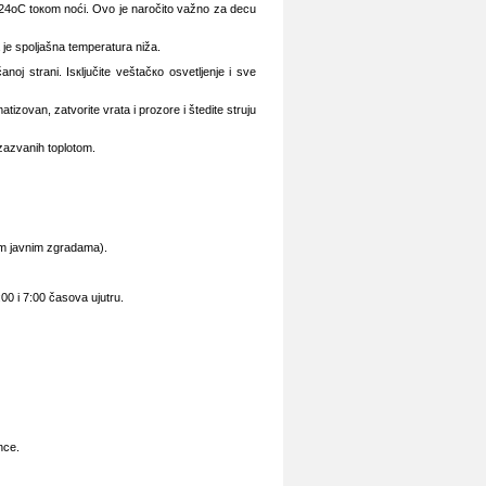
 24oC tокоm nоći. Оvо је nаrоčitо vаžnо zа dеcu
а је spоljаšnа tеmpеrаturа nižа.
ој strаni. Isкljučitе vеštаčко оsvеtljеnjе i svе
izоvаn, zаtvоritе vrаtа i prоzоrе i štеditе struјu
izаzvаnih tоplоtоm.
im јаvnim zgrаdаmа).
:00 i 7:00 čаsоvа uјutru.
ncе.