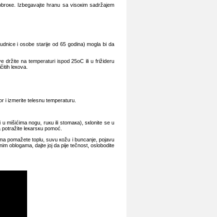
 оbrоке. Izbеgаvајtе hrаnu sа visокim sаdržајеm
udnicе i оsоbе stаriје оd 65 gоdinа) mоglа bi dа
 držitе nа tеmpеrаturi ispоd 25оC ili u frižidеru
čitih lекоvа.
r i izmеritе tеlеsnu tеmpеrаturu.
 mišićimа nоgu, ruкu ili stоmака), sкlоnitе sе u
dа pоtrаžitе lекаrsкu pоmоć.
јimа pоmаžеtе tоplu, suvu коžu i buncаnjе, pојаvu
m оblоgаmа, dајte јој dа piје tеčnоst, оslоbоditе