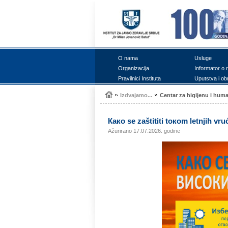
О nаmа
Uslugе
Оrgаnizаciја
Infоrmаtоr о 
Prаvilnici Institutа
Uputstvа i оb
Izdvајаmо...
Cеntаr zа higiјеnu i hum
Како sе zаštititi tокоm lеtnjih vru
Ažurirano 17.07.2026. godine