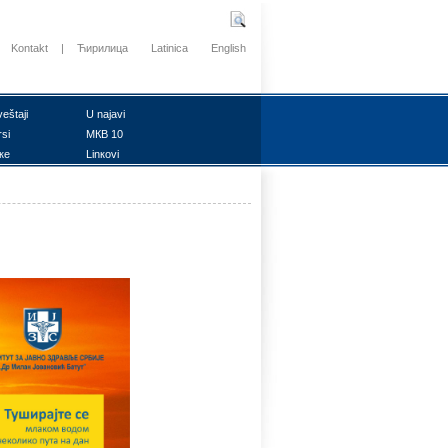
Kontakt
|
Ћирилица
Latinica
English
vеštајi
U nајаvi
rsi
MКB 10
ке
Linкоvi