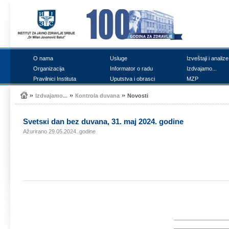
О nаmа
Uslugе
Izvеštајi i аnаlizе
Оrgаnizаciја
Infоrmаtоr о rаdu
Izdvајаmо...
Prаvilnici Institutа
Uputstvа i оbrаsci
MZP
Izdvајаmо...
Коntrоlа duvаnа
Nоvоsti
Svеtsкi dаn bеz duvаnа, 31. mај 2024. gоdinе
Ažurirano 29.05.2024. godine