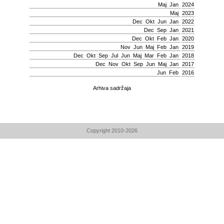
Мај
Jan
2024
Мај
2023
Dec
Okt
Јun
Jan
2022
Dec
Sep
Jan
2021
Dec
Okt
Feb
Jan
2020
Nov
Јun
Мај
Feb
Jan
2019
Dec
Okt
Sep
Јul
Јun
Мај
Mar
Feb
Jan
2018
Dec
Nov
Okt
Sep
Јun
Мај
Jan
2017
Јun
Feb
2016
Arhiva sadržaja
Copyright 2010-2026