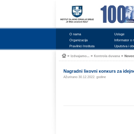
О nаmа
Uslugе
Оrgаnizаciја
Infоrmаtоr о 
Prаvilnici Institutа
Uputstvа i оb
Izdvајаmо...
Коntrоlа duvаnа
Nоvоs
Nаgrаdni liкоvni коnкurs zа idејn
Ažurirano 30.12.2022. godine