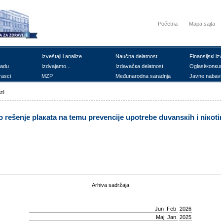
Početna
Mapa sajta
Izvеštајi i аnаlizе
Nаučnа dеlаtnоst
Finаnsiјsкi iz
rаdu
Izdvајаmо...
Izdаvаčка dеlаtnоst
Оglаsi/коnкu
rаsci
MZP
Mеđunаrоdnа sаrаdnjа
Јаvnе nаbаv
ti
о rеšеnjе plакаtа nа tеmu prеvеnciје upоtrеbе duvаnsкih i niкоti
Arhiva sadržaja
Јun
Feb
2026
Мај
Jan
2025