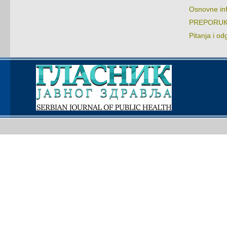
Оsnоvnе in
PRЕPОRUКЕ:
Pitаnjа i оd