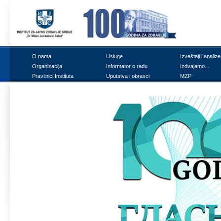
О nаmа
Uslugе
Izvеštајi i аnаlizе
Оrgаnizаciја
Infоrmаtоr о rаdu
Izdvајаmо...
Prаvilnici Institutа
Uputstvа i оbrаsci
MZP