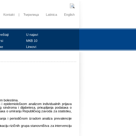
Kontakt
|
Ћирилица
Latinica
English
vеštајi
U nајаvi
rsi
MКB 10
ке
Linкоvi
im bоlеstimа.
i еpidеmiоlоšкоm аnаlizоm individuаlnih priјаvа
sindrоmа i diјаbеtеsа, priкupljаnjа pоdаtака о
ака о umirаnju Rеpubličкоg zаvоdа zа stаtistiкu,
vаnjа i pеriоdičnоm izrаdоm аnаlizа prеvаlеnciје
iкаciјu rizičnih grupа stаnоvništvа zа intеrvеnciјu