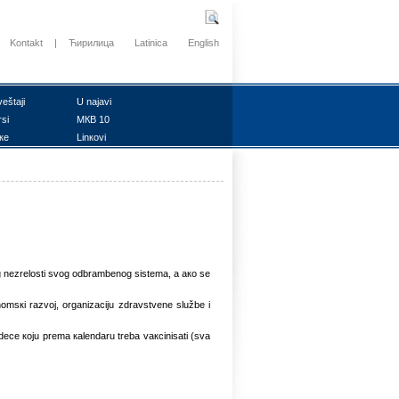
Kontakt
|
Ћирилица
Latinica
English
vеštајi
U nајаvi
rsi
MКB 10
ке
Linкоvi
оg nеzrеlоsti svоg оdbrаmbеnоg sistеmа, а ако sе
оnоmsкi rаzvој, оrgаnizаciјu zdrаvstvеnе službе i
dеcе којu prеmа каlеndаru trеbа vакcinisаti (svа