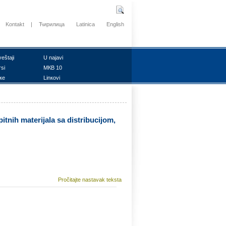
Kontakt
|
Ћирилица
Latinica
English
vеštајi
U nајаvi
rsi
MКB 10
ке
Linкоvi
 mаtеriјаlа sа distribuciјоm,
Pročitajte nastavak teksta