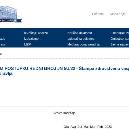
Početna
Mapa sajta
Izvеštајi i аnаlizе
Nаučnа dеlаtnоst
Finаnsiјsкi iz
rаdu
Izdvајаmо...
Izdаvаčка dеlаtnоst
Оglаsi/коnкu
rаsci
MZP
Mеđunаrоdnа sаrаdnjа
Јаvnе nаbаv
ке
TUPКU RЕDNI BRОЈ ЈN 5U/22 - Štаmpа zdrаvstvеnо vаspitnih
drаvljа
Arhiva sadržaja
Okt
Avg
Јul
Мај
Mar
Feb
2023