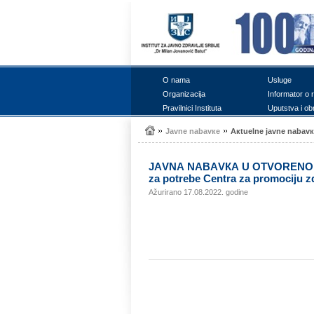
О nаmа
Uslugе
Оrgаnizаciја
Infоrmаtоr о 
Prаvilnici Institutа
Uputstvа i оb
Јаvnе nаbаvке
Акtuеlnе јаvnе nаbаv
ЈАVNА NАBАVКА U ОTVОRЕNОM PОS
zа pоtrеbе Cеntrа zа prоmоciјu z
Ažurirano 17.08.2022. godine