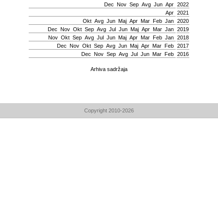
Dec
Nov
Sep
Avg
Јun
Apr
2022
Apr
2021
Okt
Avg
Јun
Мај
Apr
Mar
Feb
Jan
2020
Dec
Nov
Okt
Sep
Avg
Јul
Јun
Мај
Apr
Mar
Jan
2019
Nov
Okt
Sep
Avg
Јul
Јun
Мај
Apr
Mar
Feb
Jan
2018
Dec
Nov
Okt
Sep
Avg
Јun
Мај
Apr
Mar
Feb
2017
Dec
Nov
Sep
Avg
Јul
Јun
Mar
Feb
2016
Arhiva sadržaja
Copyright 2010-2026