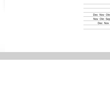
Dec
Nov
Ok
Nov
Okt
Se
Dec
Nov