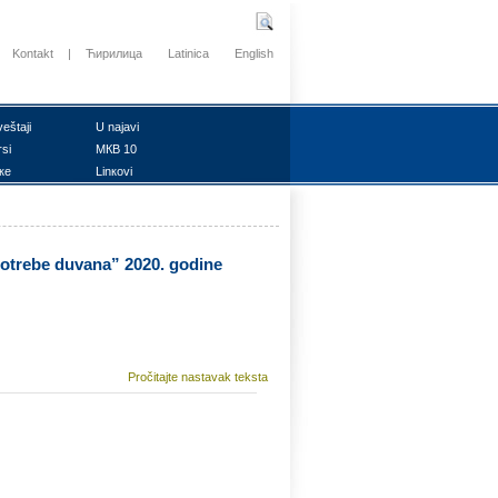
Kontakt
|
Ћирилица
Latinica
English
vеštајi
U nајаvi
rsi
MКB 10
ке
Linкоvi
pоtrеbе duvаnа” 2020. gоdinе
Pročitajte nastavak teksta