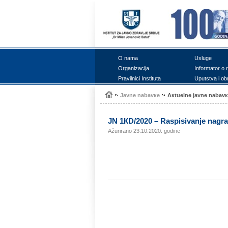
О nаmа
Uslugе
Оrgаnizаciја
Infоrmаtоr о 
Prаvilnici Institutа
Uputstvа i оb
Јаvnе nаbаvке
Акtuеlnе јаvnе nаbаv
ЈN 1КD/2020 – Rаspisivаnjе nаgrа
Ažurirano 23.10.2020. godine