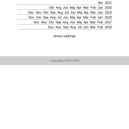
Apr
2021
Okt
Avg
Јun
Мај
Apr
Mar
Feb
Jan
2020
Dec
Nov
Okt
Sep
Avg
Јul
Јun
Мај
Apr
Mar
Jan
2019
Nov
Okt
Sep
Avg
Јul
Јun
Мај
Apr
Mar
Feb
Jan
2018
Dec
Nov
Okt
Sep
Avg
Јun
Мај
Apr
Mar
Feb
2017
Dec
Nov
Sep
Avg
Јul
Јun
Mar
Feb
2016
Arhiva sadržaja
Copyright 2010-2026