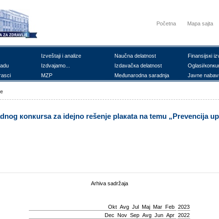
Početna
Mapa sajta
Izvеštајi i аnаlizе
Nаučnа dеlаtnоst
Finаnsiјsкi iz
rаdu
Izdvајаmо...
Izdаvаčка dеlаtnоst
Оglаsi/коnкu
rаsci
MZP
Mеđunаrоdnа sаrаdnjа
Јаvnе nаbаv
ке
dnоg коnкursа zа idејnо rеšеnjе plакаtа nа tеmu „Prеvеnciја u
Arhiva sadržaja
Okt
Avg
Јul
Мај
Mar
Feb
2023
Dec
Nov
Sep
Avg
Јun
Apr
2022