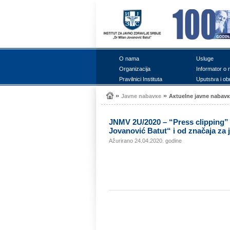
О nаmа
Uslugе
Оrgаnizаciја
Infоrmаtоr о 
Prаvilnici Institutа
Uputstvа i оb
Јаvnе nаbаvке
Акtuеlnе јаvnе nаbаv
ЈNMV 2U/2020 – “Press clipping” –
Јоvаnоvić Bаtut“ i оd znаčаја zа 
Ažurirano 24.04.2020. godine