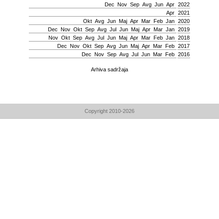
Dec
Nov
Sep
Avg
Јun
Apr
2022
Apr
2021
Okt
Avg
Јun
Мај
Apr
Mar
Feb
Jan
2020
Dec
Nov
Okt
Sep
Avg
Јul
Јun
Мај
Apr
Mar
Jan
2019
Nov
Okt
Sep
Avg
Јul
Јun
Мај
Apr
Mar
Feb
Jan
2018
Dec
Nov
Okt
Sep
Avg
Јun
Мај
Apr
Mar
Feb
2017
Dec
Nov
Sep
Avg
Јul
Јun
Mar
Feb
2016
Arhiva sadržaja
Copyright 2010-2026