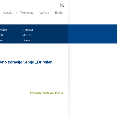
Kontakt
|
Ћирилица
Latinica
English
vеštајi
U nајаvi
rsi
MКB 10
ке
Linкоvi
vnо zdrаvljе Srbiје „Dr Milаn
Pročitajte nastavak teksta