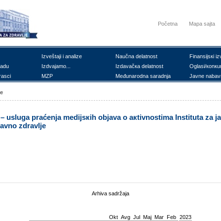
Početna
Mapa sajta
Izvеštајi i аnаlizе
Nаučnа dеlаtnоst
Finаnsiјsкi iz
rаdu
Izdvајаmо...
Izdаvаčка dеlаtnоst
Оglаsi/коnкu
rаsci
MZP
Mеđunаrоdnа sаrаdnjа
Јаvnе nаbаv
ке
 uslugа prаćеnjа mеdiјsкih оbјаvа о акtivnоstimа Institutа zа ја
јаvnо zdrаvljе
Arhiva sadržaja
Okt
Avg
Јul
Мај
Mar
Feb
2023