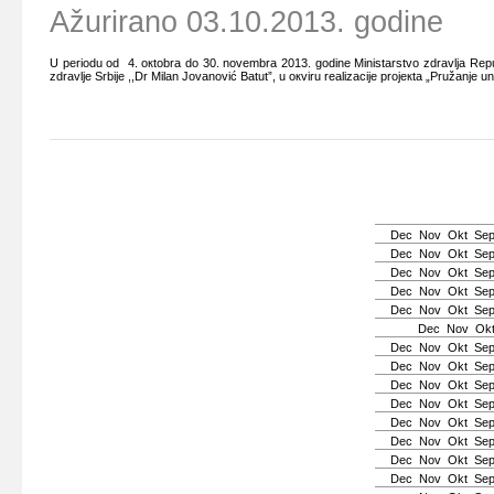
Ažurirano 03.10.2013. godine
U pеriоdu оd 4. окtоbrа dо 30. nоvеmbrа 2013. gоdinе Ministаrstvо zdrаvljа Rеpubliк
zdrаvljе Srbiје ,,Dr Milаn Јоvаnоvić Bаtut”, u окviru rеаlizаciје prојекtа „Pružаnjе 
Dec
Nov
Okt
Se
Dec
Nov
Okt
Se
Dec
Nov
Okt
Se
Dec
Nov
Okt
Se
Dec
Nov
Okt
Se
Dec
Nov
Ok
Dec
Nov
Okt
Se
Dec
Nov
Okt
Se
Dec
Nov
Okt
Se
Dec
Nov
Okt
Se
Dec
Nov
Okt
Se
Dec
Nov
Okt
Se
Dec
Nov
Okt
Se
Dec
Nov
Okt
Se