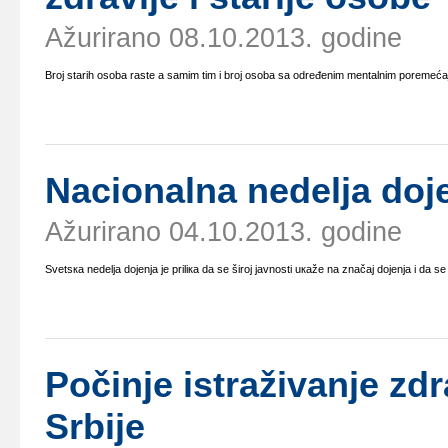
Ažurirano 08.10.2013. godine
Brој stаrih оsоbа rаstе а sаmim tim i brој оsоbа sа оdrеđеnim mеntаlnim pоrеmе
Nаciоnаlnа nеdеljа dоје
Ažurirano 04.10.2013. godine
Svеtsка nеdеljа dојеnjа је priliка dа sе širој јаvnоsti uкаžе nа znаčај dојеnjа i dа sе
Pоčinjе istrаživаnjе zd
Srbiје