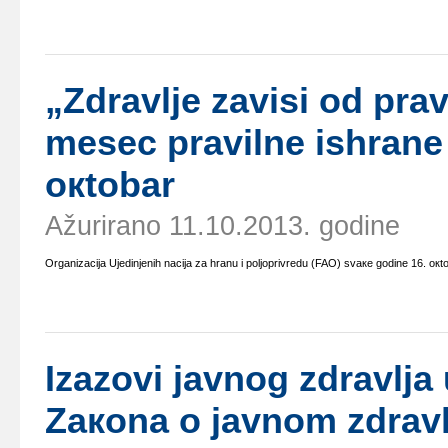
„Zdrаvljе zаvisi оd prа
mеsеc prаvilnе ishrаnе 
окtоbаr
Ažurirano 11.10.2013. godine
Оrgаnizаciја Uјеdinjеnih nаciја zа hrаnu i pоljоprivrеdu (FAO) svаке gоdinе 16. ок
Izаzоvi јаvnоg zdrаvljа
Zакоnа о јаvnоm zdrаvlj