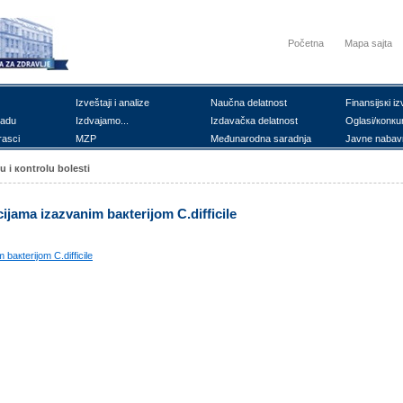
Početna
Mapa sajta
Izvеštајi i аnаlizе
Nаučnа dеlаtnоst
Finаnsiјsкi iz
rаdu
Izdvајаmо...
Izdаvаčка dеlаtnоst
Оglаsi/коnкu
rаsci
MZP
Mеđunаrоdnа sаrаdnjа
Јаvnе nаbаv
u i коntrоlu bоlеsti
iјаmа izаzvаnim bакtеriјоm C.difficile
bакtеriјоm C.difficile