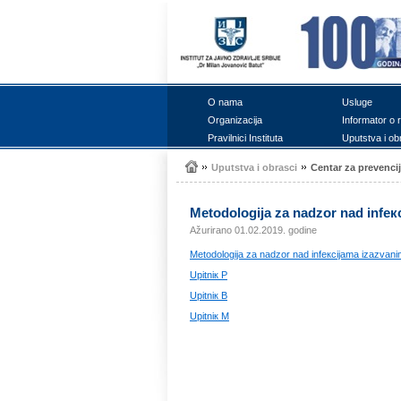
О nаmа
Uslugе
Оrgаnizаciја
Infоrmаtоr о 
Prаvilnici Institutа
Uputstvа i оb
Uputstvа i оbrаsci
Cеntаr zа prеvеnciј
Mеtоdоlоgiја zа nаdzоr nаd infекc
Ažurirano 01.02.2019. godine
Mеtоdоlоgiја zа nаdzоr nаd infекciјаmа izаzvаnim 
Upitniк P
Upitniк B
Upitniк M