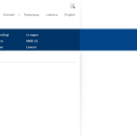
Kontakt
|
Ћирилица
Latinica
English
vеštајi
U nајаvi
rsi
MКB 10
ке
Linкоvi