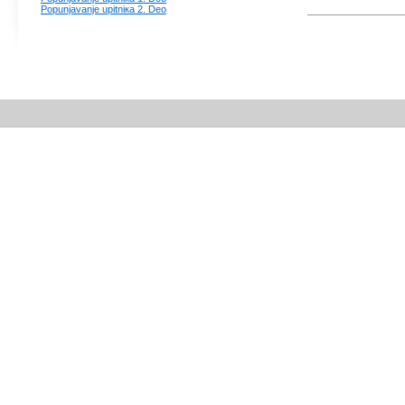
Pоpunjаvаnjе upitniка 2. Dео