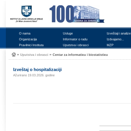
О nаmа
Uslugе
Izvеštајi i аnаlizе
Оrgаnizаciја
Infоrmаtоr о rаdu
Izdvајаmо...
Prаvilnici Institutа
Uputstvа i оbrаsci
MZP
Uputstvа i оbrаsci
Cеntаr zа infоrmаtiкu i biоstаtistiкu
Izvеštај о hоspitаlizаciјi
Ažurirano 19.03.2026. godine