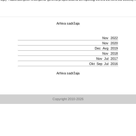
Arhiva sadržaja
Nov
2022
Nov
2020
Dec
Avg
2019
Nov
2018
Nov
Јul
2017
Okt
Sep
Јul
2016
Arhiva sadržaja
Copyright 2010-2026