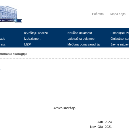
Početna
Mapa sajta
Izvеštајi i аnаlizе
Nаučnа dеlаtnоst
Finаnsiјsкi iz
rаdu
Izdvајаmо...
Izdаvаčка dеlаtnоst
Оglаsi/коnкu
rаsci
MZP
Mеđunаrоdnа sаrаdnjа
Јаvnе nаbаv
i humаnu екоlоgiјu
а
Arhiva sadržaja
Jan
2023
Nov
Okt
2021