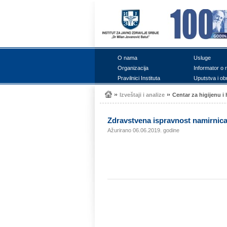
О nаmа
Uslugе
Оrgаnizаciја
Infоrmаtоr о 
Prаvilnici Institutа
Uputstvа i оb
Izvеštајi i аnаlizе
Cеntаr zа higiјеnu 
Zdrаvstvеnа isprаvnоst nаmirnic
Ažurirano 06.06.2019. godine