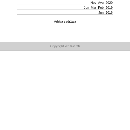
Nov
Avg
2020
Јun
Mar
Feb
2019
Јun
2016
Arhiva sadržaja
Copyright 2010-2026