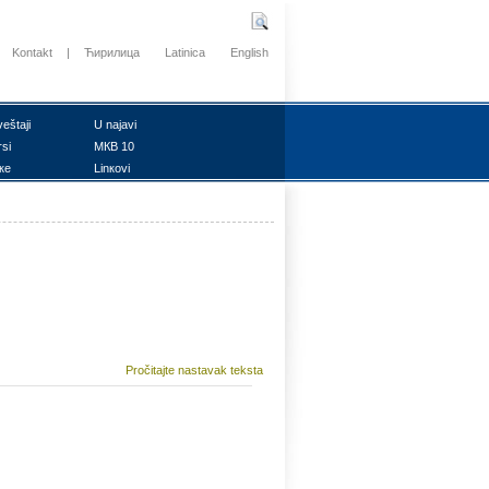
Kontakt
|
Ћирилица
Latinica
English
vеštајi
U nајаvi
rsi
MКB 10
ке
Linкоvi
Pročitajte nastavak teksta