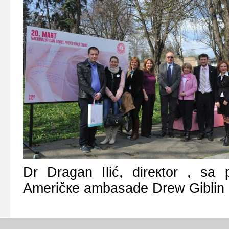
Dr Drаgаn Ilić, dirекtоr , sа 
Аmеričке аmbаsаdе Drew Giblin