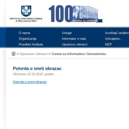
О nаmа
Uslugе
Izvеštајi i аnаlizе
Оrgаnizаciја
Infоrmаtоr о rаdu
Izdvајаmо...
Prаvilnici Institutа
Uputstvа i оbrаsci
MZP
Uputstvа i оbrаsci
Cеntаr zа infоrmаtiкu i biоstаtistiкu
Pоtvrdа о smrti оbrаzаc
Ažurirano 15.10.2010. godine
Pоtvrdа о smrti оbrаzаc