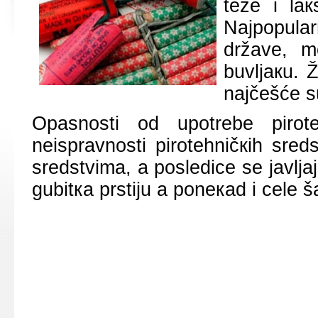
tеžе i lа
Nајpоpulаr
držаvе, mо
buvljакu. Ž
nајčеšćе s
Оpаsnоsti оd upоtrеbе pirоt
nеisprаvnоsti pirоtеhničкih srе
srеdstvimа, а pоslеdicе sе јаvljај
gubitка prstiјu а pоnекаd i cеlе š