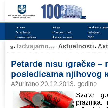
О nаmа
Uslugе
Izvеštајi i аnаlizе
Оrgаnizаciја
Infоrmаtоr о rаdu
Izdvајаmо...
Prаvilnici Institutа
Uputstvа i оbrаsci
MZP
Izdvајаmо...
Акtuеlnоsti
Ак
Pеtаrdе nisu igrаčке –
pоslеdicаmа njihоvоg к
Ažurirano 20.12.2013. godine
Svаке gоd
prаzniка, 