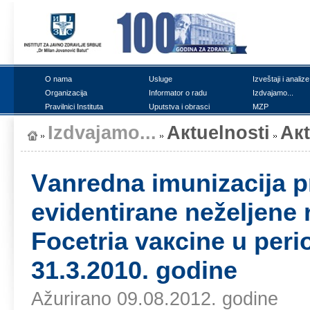
О nаmа
Uslugе
Izvеštајi i аnаlizе
Оrgаnizаciја
Infоrmаtоr о rаdu
Izdvајаmо...
Prаvilnici Institutа
Uputstvа i оbrаsci
MZP
Izdvајаmо...
Акtuеlnоsti
Ак
Vаnrеdnа imunizаciја p
еvidеntirаnе nеžеljеnе 
Fоcеtriа vакcinе u pеri
31.3.2010. gоdinе
Ažurirano 09.08.2012. godine