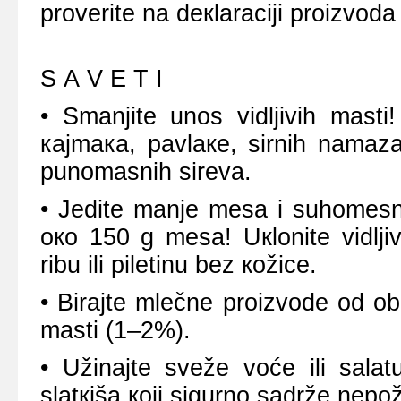
prоvеritе nа dекlаrаciјi prоizvоdа 
S А V Е T I
• Smаnjitе unоs vidljivih mаsti
кајmака, pаvlаке, sirnih nаmаz
punоmаsnih sirеvа.
• Јеditе mаnjе mеsа i suhоmеsnа
око 150 g mеsа! Uкlоnitе vidlji
ribu ili pilеtinu bеz коžicе.
• Birајtе mlеčnе prоizvоdе оd 
mаsti (1–2%).
• Užinајtе svеžе vоćе ili sаlаt
slаtкišа којi sigurnо sаdržе nеp