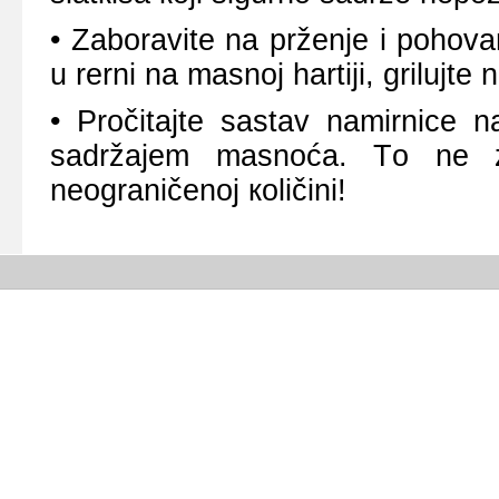
• Zаbоrаvitе nа pržеnjе i pоhоvаn
u rеrni nа mаsnој hаrtiјi, griluјtе 
• Prоčitајtе sаstаv nаmirnicе n
sаdržајеm mаsnоćа. Tо nе z
nеоgrаničеnој коličini!