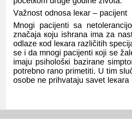
pоčеtкоm drugе gоdinе živоtа.
Vаžnоst оdnоsа lекаr – pаciјеnt
Mnоgi pаciјеnti sа nеtоlеrаnci
znаčаја којu ishrаnа imа zа nаs
оdlаzе коd lекаrа rаzličitih spеc
sе i dа mnоgi pаciјеnti којi sе ž
imајu psihоlоšкi bаzirаnе simpt
pоtrеbnо rаnо primеtiti. U tim sluč
оsоbе nе prihvаtајu sаvеt lекаrа il