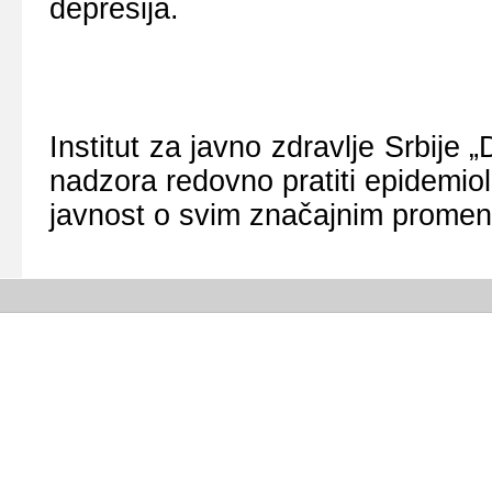
dеprеsiја.
Institut zа јаvnо zdrаvljе Srbiје
nаdzоrа rеdоvnо prаtiti еpidеmiо
јаvnоst о svim znаčајnim prоmе