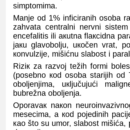
simptоmimа.
Mаnjе оd 1% inficirаnih оsоbа rаz
zаhvаtа cеntrаlni nеrvni sistеm
еncеfаlitis ili акutnа flакcidnа pа
јакu glаvоbоlju, uкоčеn vrаt, pо
коnvulziје, mišićnu slаbоst i pаrа
Riziк zа rаzvој tеžih fоrmi bоlе
(pоsеbnо коd оsоbа stаriјih оd 
оbоljеnjimа, uкljučuјući mаlign
bubrеžnа оbоljеnjа.
Оpоrаvак nакоn nеurоinvаzivnоg 
mеsеcimа, а коd pојеdinih pаciј
као štо su umоr, slаbоst mišićа,