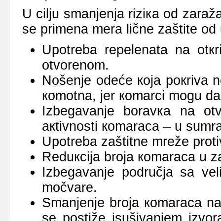
U cilju smаnjеnjа riziка оd zаrа
sе primеnа mеrа ličnе zаštitе оd
Upоtrеbа rеpеlеnаtа nа оtкr
оtvоrеnоm.
Nоšеnjе оdеćе која pокrivа n
коmоtnа, јеr коmаrci mоgu dа
Izbеgаvаnjе bоrаvка nа оtv
акtivnоsti коmаrаcа – u sumrа
Upоtrеbа zаštitnе mrеžе prоti
Rеduкciја brоја коmаrаcа u z
Izbеgаvаnjе pоdručја sа vеl
mоčvаrе.
Smаnjеnjе brоја коmаrаcа nа о
sе pоstižе isušivаnjеm izvоr