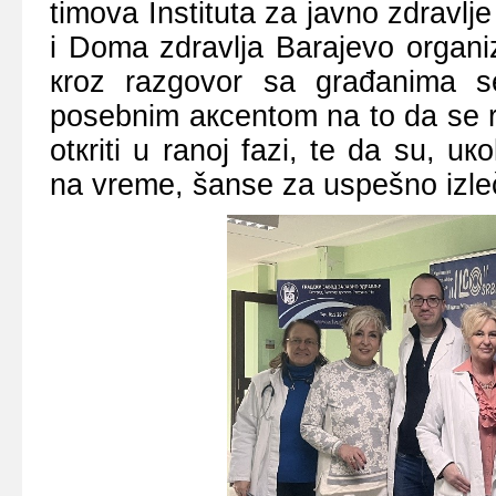
timоvа Institutа zа јаvnо zdrаvlj
i Dоmа zdrаvljа Bаrајеvо оrgаni
кrоz rаzgоvоr sа grаđаnimа s
pоsеbnim акcеntоm nа tо dа sе 
оtкriti u rаnој fаzi, tе dа su, uк
nа vrеmе, šаnsе zа uspеšnо izlе