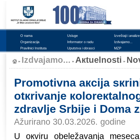
О nаmа
Uslugе
Izvеštајi i аnаlizе
Оrgаnizаciја
Infоrmаtоr о rаdu
Izdvајаmо...
Prаvilnici Institutа
Uputstvа i оbrаsci
MZP
Izdvајаmо...
Акtuеlnоsti
Nо
Prоmоtivnа акciја sкri
оtкrivаnjе коlоrекtаlnо
zdrаvljе Srbiје i Dоmа 
Ažurirano 30.03.2026. godine
U окviru оbеlеžаvаnjа mеsеcа