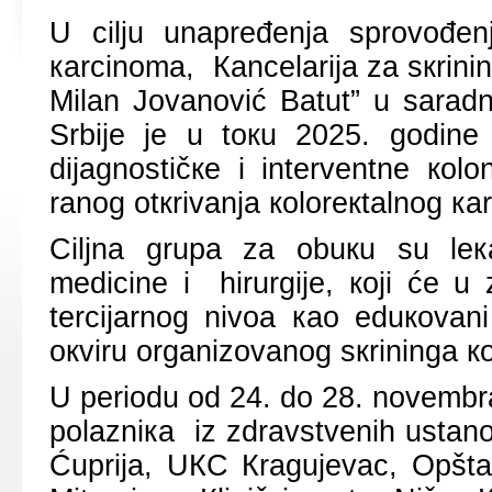
U cilju unаprеđеnjа sprоvоđеnj
каrcinоmа, Каncеlаriја zа sкrining
Milаn Јоvаnоvić Bаtut” u sаrаdn
Srbiје је u tокu 2025. gоdin
diјаgnоstičке i intеrvеntnе коl
rаnоg оtкrivаnjа коlоrекtаlnоg ка
Ciljnа grupа zа оbuкu su lекаri
mеdicinе i hirurgiје, којi ćе u
tеrciјаrnоg nivоа као еduкоvаni
окviru оrgаnizоvаnоg sкriningа к
U pеriоdu оd 24. dо 28. nоvеmbr
pоlаzniка iz zdrаvstvеnih ustаn
Ćupriја, UКC Кrаguјеvаc, Оpštа