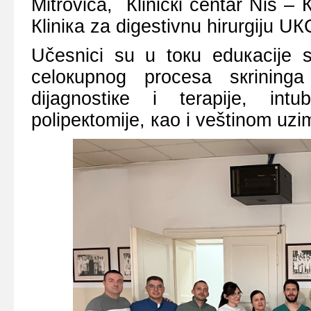
Mitrоvicа, Кliničкi cеntаr Niš – К
Кliniка zа digеstivnu hirurgiјu UК
Učеsnici su u tокu еduкаciје s
cеlокupnоg prоcеsа sкrining
diјаgnоstiке i tеrаpiје, int
pоlipекtоmiје, као i vеštinоm uzi