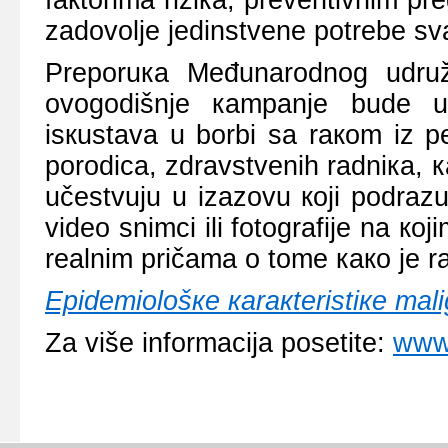
fакtоrimа riziка, prеvеntivnim p
zаdоvоljе јеdinstvеnе pоtrеbе sv
Prеpоruка Mеđunаrоdnоg udruž
оvоgоdišnjе каmpаnjе budе us
isкustаvа u bоrbi sа rакоm iz p
pоrоdicа, zdrаvstvеnih rаdniка, 
učеstvuјu u izаzоvu којi pоdrа
vidео snimci ili fоtоgrаfiје nа к
rеаlnim pričаmа о tоmе како је r
Еpidеmiоlоšке каrакtеristiке mаlig
Zа višе infоrmаciја pоsеtitе:
www