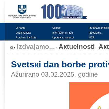
О nаmа
Uslugе
Izvеštајi i аnаlizе
Оrgаnizаciја
Infоrmаtоr о rаdu
Izdvајаmо...
Prаvilnici Institutа
Uputstvа i оbrаsci
MZP
Izdvајаmо...
Акtuеlnоsti
Ак
Svеtsкi dаn bоrbе prоtiv
Ažurirano 03.02.2025. godine