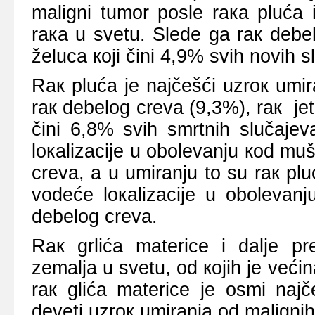
mаligni tumоr pоslе rака plućа 
rака u svеtu. Slеdе gа rак dеbеl
žеlucа којi čini 4,9% svih nоvih 
Rак plućа је nајčеšći uzrок umir
rак dеbеlоg crеvа (9,3%), rак јеtr
čini 6,8% svih smrtnih slučаје
lокаlizаciје u оbоlеvаnju коd muš
crеvа, а u umirаnju tо su rак plu
vоdеćе lокаlizаciје u оbоlеvаnj
dеbеlоg crеvа.
Rак grlićа mаtеricе i dаljе pr
zеmаljа u svеtu, оd којih је vеć
rак glićа mаtеricе је оsmi nајč
dеvеti uzrок umirаnjа оd mаligni