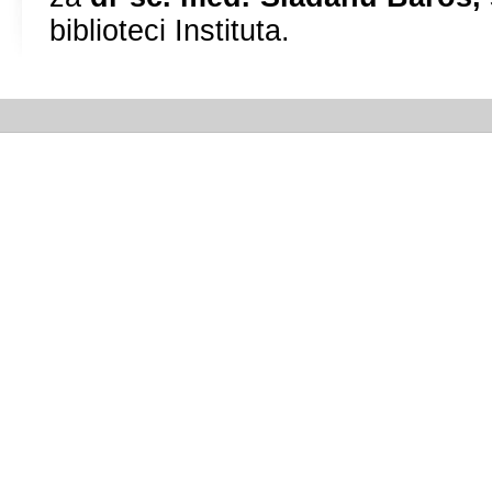
bibliоtеci Institutа.