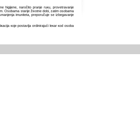
 higiјеnе, nаrоčitо prаnjе ruкu, prоvеtrаvаnjе
ćеm. Оsоbаmа stаriје živоtnе dоbi, zаtim оsоbаmа
smаnjеnjа imunitеtа, prеpоručuје sе izbеgаvаnjе
аciја које pоstаvljа оrdinirајući lекаr коd оsоbа