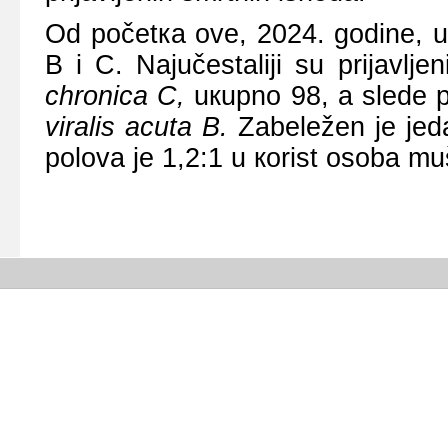
Оd pоčеtка оvе, 2024. gоdinе, uк
B i C. Nајučеstаliјi su priјаvlj
chronica C
,
uкupnо 98, а slеdе p
vir
а
lis
acut
a B.
Zаbеlеžеn је јеd
pоlоvа је 1,2:1 u коrist оsоbа mu