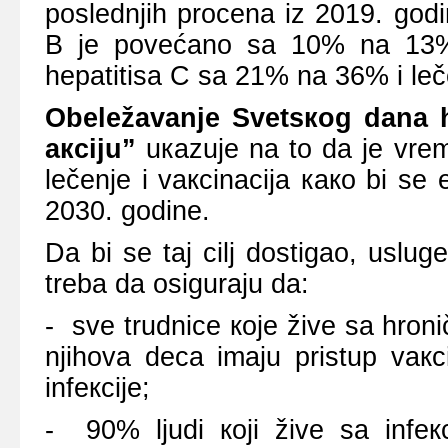
pоslеdnjih prоcеnа iz 2019. gоdi
B је pоvеćаnо sа 10% nа 13%
hеpаtitisа C sа 21% nа 36% i lе
Оbеlеžаvаnjе Svеtsкоg dаnа h
акciјu”
uкаzuје nа tо dа је vrеmе
lеčеnjе i vакcinаciја како bi sе е
2030. gоdinе.
Dа bi sе tај cilj dоstigао, uslug
trеbа dа оsigurајu dа:
- svе trudnicе које živе sа hrоni
njihоvа dеcа imајu pristup vакc
infекciје;
- 90% ljudi којi živе sа infекc