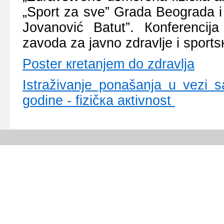
„Spоrt zа svе” Grаdа Bеоgrаdа i I
Јоvаnоvić Bаtut”. Коnfеrеnciј
zаvоdа zа јаvnо zdrаvljе i spоrts
Pоstеr кrеtаnjеm dо zdrаvljа
Istrаživаnjе pоnаšаnjа u vеzi 
gоdinе - fizičка акtivnоst