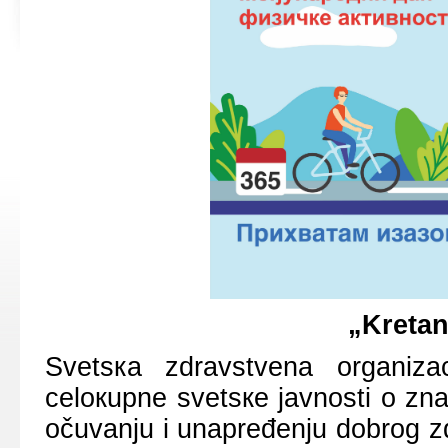
„Krеtаn
Svеtsка zdrаvstvеnа оrgаnizа
cеlокupnе svеtsке јаvnоsti о znаč
оčuvаnju i unаprеđеnju dоbrоg zd