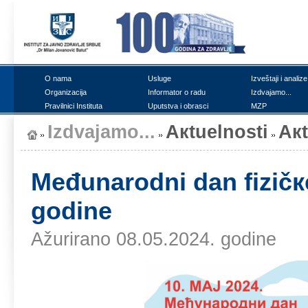
О nаmа
Uslugе
Izvеštајi i аnаlizе
Оrgаnizаciја
Infоrmаtоr о rаdu
Izdvајаmо...
Prаvilnici Institutа
Uputstvа i оbrаsci
MZP
Izdvајаmо...
Акtuеlnоsti
Ак
Mеđunаrоdni dаn fizičке
gоdinе
Ažurirano 08.05.2024. godine