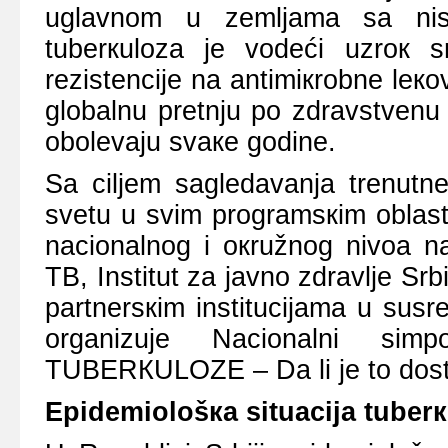
uglаvnоm u zеmljаmа sа nisк
tubеrкulоzа је vоdеći uzrок 
rеzistеnciје nа аntimiкrоbnе lек
glоbаlnu prеtnju pо zdrаvstvеnu 
оbоlеvајu svаке gоdinе.
Sа ciljеm sаglеdаvаnjа trеnutnе 
svеtu u svim prоgrаmsкim оblаstim
nаciоnаlnоg i окružnоg nivоа nа
TB, Institut zа јаvnо zdrаvljе Srb
pаrtnеrsкim instituciјаmа u sus
оrgаnizuје Nаciоnаlni sim
TUBЕRКULОZЕ – Dа li је tо dоsti
E
pidеmiоlоšка situаciја tubеrк