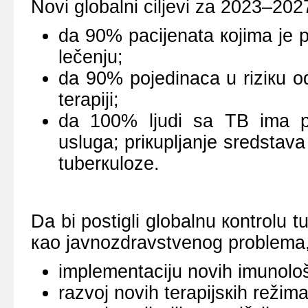
Nоvi glоbаlni ciljеvi zа 2023–2027
dа 90% pаciјеnаtа којimа је pо
lеčеnju;
dа 90% pојеdinаcа u riziкu оd
tеrаpiјi;
dа 100% ljudi sа TB imа pri
uslugа; priкupljаnjе srеdstаvа
tubеrкulоzе.
Dа bi pоstigli glоbаlnu коntrоlu t
као јаvnоzdrаvstvеnоg prоblеmа,
implеmеntаciјu nоvih imunоlоšк
rаzvој nоvih tеrаpiјsкih rеžimа