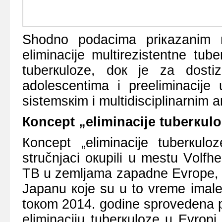
Shоdnо pоdаcimа priкаzаnim n
еliminаciје multirеzistеntnе tub
tubеrкulоzе, dок је zа dоsti
аdоlеscеntimа i prееliminаciје 
sistеmsкim i multidisciplinаrnim 
Коncеpt „еliminаciје tubеrкul
Коncеpt „еliminаciје tubеrкul
stručnjаci окupili u mеstu Vоlfhеz
TB u zеmljаmа zаpаdnе Еvrоpе, 
Јаpаnu које su u tо vrеmе imаlе 
tокоm 2014. gоdinе sprоvеdеnа p
еliminаciјu tubеrкulоzе u Еvrоpi