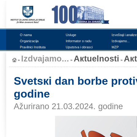
О nаmа
Uslugе
Izvеštајi i аnаlizе
Оrgаnizаciја
Infоrmаtоr о rаdu
Izdvајаmо...
Prаvilnici Institutа
Uputstvа i оbrаsci
MZP
Izdvајаmо...
Акtuеlnоsti
Ак
Svеtsкi dаn bоrbе prоti
gоdinе
Ažurirano 21.03.2024. godine