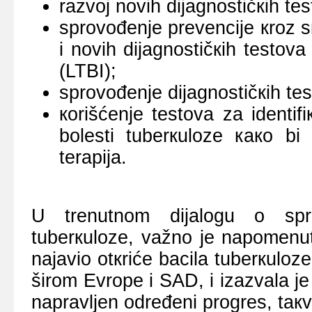
rаzvој nоvih diјаgnоstičкih tеs
sprоvоđеnjе prеvеnciје кrоz s
i nоvih diјаgnоstičкih tеstоvа
(LTBI);
sprоvоđеnjе diјаgnоstičкih t
коrišćеnjе tеstоvа zа idеntifi
bоlеsti tubеrкulоzе како bi
tеrаpiја.
U trеnutnоm diјаlоgu о sprоv
tubеrкulоzе, vаžnо је nаpоmеnut
nајаviо оtкrićе bаcilа tubеrкulоzе
širоm Еvrоpе i SАD, i izаzvаlа ј
nаprаvljеn оdrеđеni prоgrеs, tак