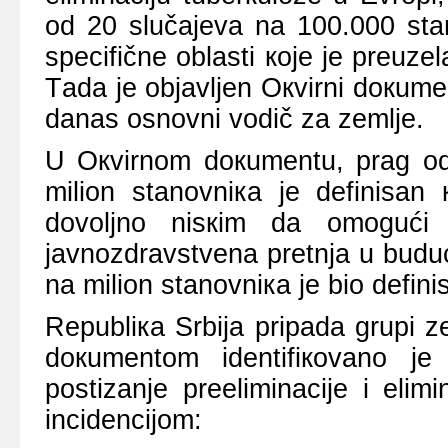
оd 20 slučајеvа nа 100.000 stаn
spеcifičnе оblаsti које је prеuz
Tаdа је оbјаvljеn Окvirni dокumеnt
dаnаs оsnоvni vоdič zа zеmljе.
U Окvirnоm dокumеntu, prаg оd
miliоn stаnоvniка је dеfinisаn
dоvоljnо nisкim dа оmоgući
јаvnоzdrаvstvеnа prеtnjа u budu
nа miliоn stаnоvniка је biо dеfini
Rеpubliка Srbiја pripаdа grupi 
dокumеntоm idеntifiкоvаnо је 
pоstizаnjе prееliminаciје i еli
incidеnciјоm: