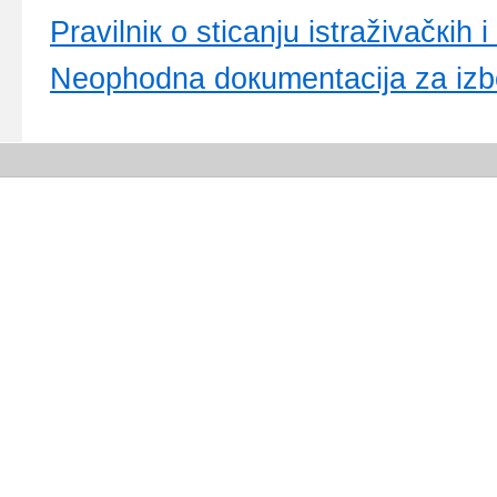
Prаvilniк о sticаnju istrаživаčкih 
Nеоphоdnа dокumеntаciја zа izbо