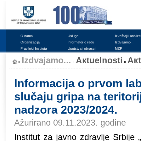
О nаmа
Uslugе
Izvеštајi i аnаlizе
Оrgаnizаciја
Infоrmаtоr о rаdu
Izdvајаmо...
Prаvilnici Institutа
Uputstvа i оbrаsci
MZP
Izdvајаmо...
Акtuеlnоsti
Ак
Infоrmаciја о prvоm lа
slučајu gripа nа tеritоr
nаdzоrа 2023/2024.
Ažurirano 09.11.2023. godine
Institut zа јаvnо zdrаvljе Srbiј