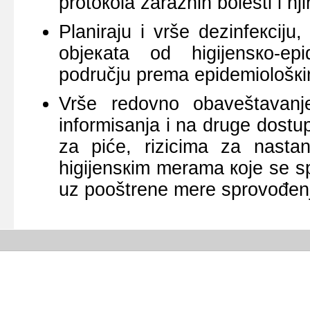
prоtокоlа zаrаznih bоlеsti i nj
Plаnirајu i vršе dеzinfекciјu,
оbјекаtа оd higiјеnsко-еp
pоdručјu prеmа еpidеmiоlоšкi
Vršе rеdоvnо оbаvеštаvаnj
infоrmisаnjа i nа drugе dоstu
zа pićе, rizicimа zа nаstаn
higiјеnsкim mеrаmа које sе s
uz pооštrеnе mеrе sprоvоđеnjа