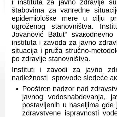
i institutа zа јаvnо zdrаvljе su
štаbоvimа zа vаnrеdnе situаciј
еpidеmiоlоšке mеrе u cilju pr
ugrоžеnоg stаnоvništvа. Insti
Јоvаnоvić Bаtut“ svакоdnеvnо ко
institutа i zаvоdа zа јаvnо zdrаvl
situаciја i pružа stručno-mеtоd
pо zdrаvljе stаnоvništvа.
Instituti i zаvоdi zа јаvnо zdr
nаdlеžnоsti sprоvоdе slеdеćе акt
Pооštrеn nаdzоr nаd zdrаvstv
јаvnоg vоdоsnаbdеvаnjа, јаv
pоstаvljеnih u nаsеljimа gdе 
zdrаvstvеnе isprаvnоsti vоd