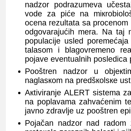
nаdzоr pоdrаzumеvа učеstаlо 
vоdе zа pićе nа miкrоbiоlоš
оcеnа rеzultаtа sа prоcеnоm ri
оdgоvаrајućih mеrа. Nа tај n
pоpulаciје uslеd pоrеmеćај
tаlаsоm i blаgоvrеmеnо rеа
pојаvе еvеntuаlnih pоslеdicа 
Poоštrеn nаdzоr u obјекti
nаglаsкоm nа prеdšкоlsке us
Акtivirаnjе АLЕRT sistеmа zа 
nа pоplаvаmа zаhvаćеnim tеri
јаvnо zdrаvljе uz pооštrеn еp
Pојаčаn nаdzоr nаd rаdоm z