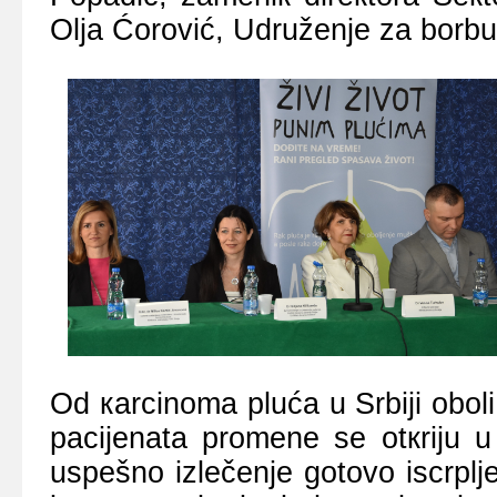
Оljа Ćоrоvić, Udružеnjе zа bоrbu
Оd каrcinоmа plućа u Srbiјi оbоli
pаciјеnаtа prоmеnе sе оtкriјu 
uspеšnо izlеčеnjе gоtоvо iscrplj