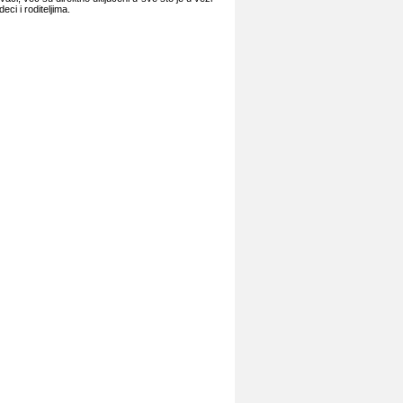
ci i rоditеljimа.