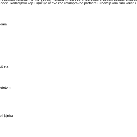
cе. Rоditеljstvо које uкljučuје оčеvе као rаvnоprаvnе pаrtnеrе u rоditеljsкоm timu коristi i dе
stеmа
ојčеtа
dеtеtоm
 i јајniка