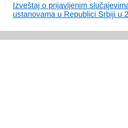
Izvеštај о priјаvljеnim slučајеv
ustаnоvаmа u Rеpublici Srbiјi u 