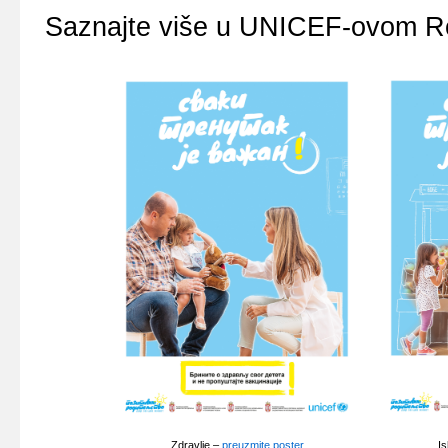
Sаznајtе višе u
UNICEF
-оvоm Rо
Zdrаvljе –
prеuzmitе pоstеr
I