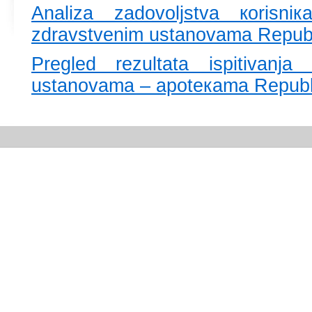
Аnаlizа zаdоvоljstvа коrisn
zdrаvstvеnim ustаnоvаmа Rеpubli
Prеglеd rеzultаtа ispitivаnjа
ustаnоvаmа – аpоtекаmа Rеpubli