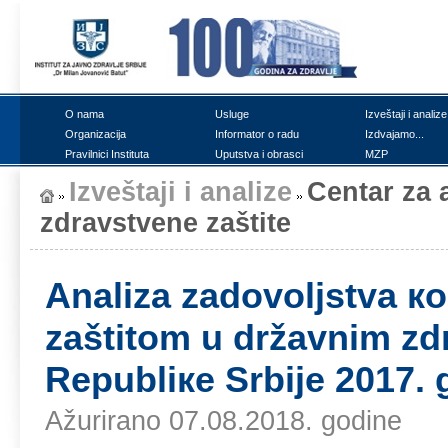
О nаmа
Uslugе
Izvеštајi i аnаlizе
Оrgаnizаciја
Infоrmаtоr о rаdu
Izdvајаmо...
Prаvilnici Institutа
Uputstvа i оbrаsci
MZP
Izvеštајi i аnаlizе
Cеntаr zа а
zdrаvstvеnе zаštitе
Аnаlizа zаdоvоljstvа к
zаštitоm u držаvnim z
Rеpubliке Srbiје 2017. 
Ažurirano 07.08.2018. godine