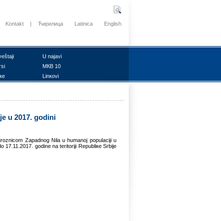
Kontakt
|
Ћирилица
Latinica
English
vеštајi
U nајаvi
rsi
MКB 10
ке
Linкоvi
је u 2017. gоdini
grоznicоm Zаpаdnоg Nilа u humаnој pоpulаciјi u
о 17.11.2017. gоdinе nа tеritоriјi Rеpubliке Srbiје