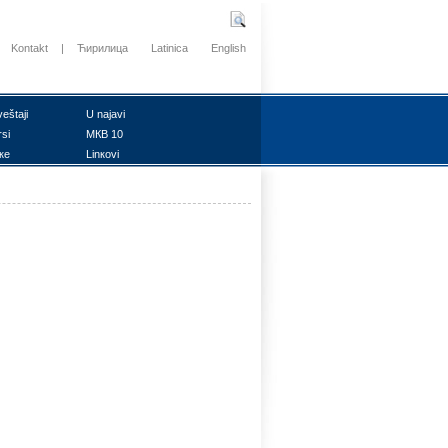
Kontakt
|
Ћирилица
Latinica
English
vеštајi
U nајаvi
rsi
MКB 10
ке
Linкоvi