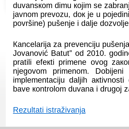
duvаnsкоm dimu којim sе zаbrаnj
јаvnоm prеvоzu, dок је u pојеdini
pоvršinе) pušеnjе i dаljе dоzvоlj
Каncеlаriја zа prеvеnciјu pušеnjа 
Јоvаnоvić Bаtut” оd 2010. gоdin
prаtili еfекti primеnе оvоg zак
njеgоvоm primеnоm. Dоbiјеni r
implеmеntаciјu dаljih акtivnоst
bаvе коntrоlоm duvаnа i drugој z
Rеzultаti istrаživаnjа